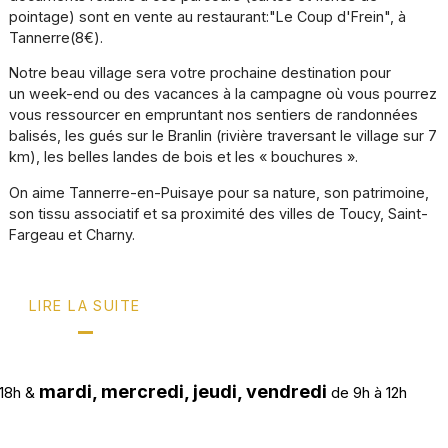
pointage) sont en vente au restaurant:"Le Coup d'Frein"
, à
Tannerre(8€).
Notre beau village sera
votre prochaine destination pour
un
week-end ou des vacances à la campagne
où vous pourrez
vous ressourcer en empruntant nos sentiers de randonnées
balisés, les gués sur le Branlin (rivière traversant le village sur 7
km), les belles landes de bois et les « bouchures ».
On aime Tannerre-en-Puisaye pour sa nature, son patrimoine,
son tissu associatif et sa proximité des villes de Toucy, Saint-
Fargeau et Charny.
LIRE LA SUITE
mardi, mercredi, jeudi, vendredi
&
de 9h à 12h